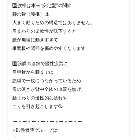
2️⃣腰椎は本来”安定型”の関節
腰の骨（腰椎）は
大きく動くための構造ではありません。
肩まわりの柔軟性が低下すると
腰が無理に動きすぎて
椎間板や関節を傷めやすくなります
3️⃣筋膜の連鎖で慢性疲労に
肩甲骨から腰までは
筋膜で一枚につながっているため、
肩の硬さが背中全体の血流を妨げ、
腰まわりの慢性的な疲れや
こりを引き起こします💦
⁡ ー ⋆ ー ⋆ ー ⋆ ー ⋆ ー ⋆ ー ⋆ ー ⋆ ー
⭐️BJ整骨院グループは