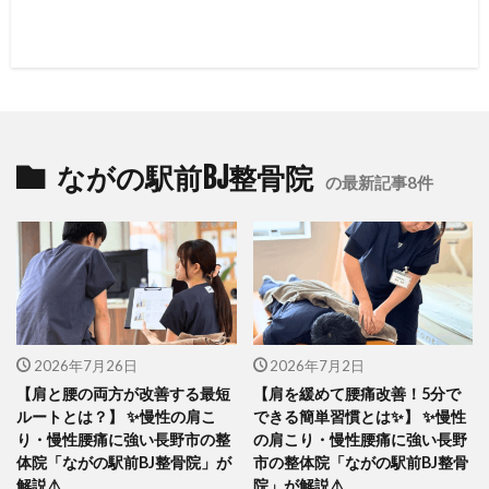
ながの駅前BJ整骨院
の最新記事8件
2026年7月26日
2026年7月2日
【肩と腰の両方が改善する最短
【肩を緩めて腰痛改善！5分で
ルートとは？】 ✨慢性の肩こ
できる簡単習慣とは✨】 ✨慢性
り・慢性腰痛に強い長野市の整
の肩こり・慢性腰痛に強い長野
体院「ながの駅前BJ整骨院」が
市の整体院「ながの駅前BJ整骨
解説⚠️
院」が解説⚠️