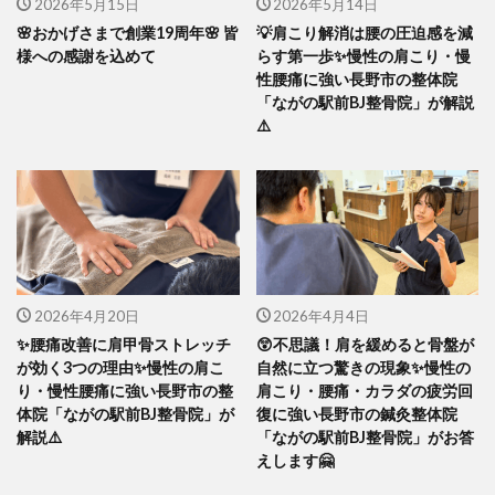
2026年5月15日
2026年5月14日
🌸おかげさまで創業19周年🌸 皆
💡肩こり解消は腰の圧迫感を減
様への感謝を込めて
らす第一歩✨慢性の肩こり・慢
性腰痛に強い長野市の整体院
「ながの駅前BJ整骨院」が解説
⚠️
2026年4月20日
2026年4月4日
✨腰痛改善に肩甲骨ストレッチ
😲不思議！肩を緩めると骨盤が
が効く3つの理由✨慢性の肩こ
自然に立つ驚きの現象✨慢性の
り・慢性腰痛に強い長野市の整
肩こり・腰痛・カラダの疲労回
体院「ながの駅前BJ整骨院」が
復に強い長野市の鍼灸整体院
解説⚠️
「ながの駅前BJ整骨院」がお答
えします🤗