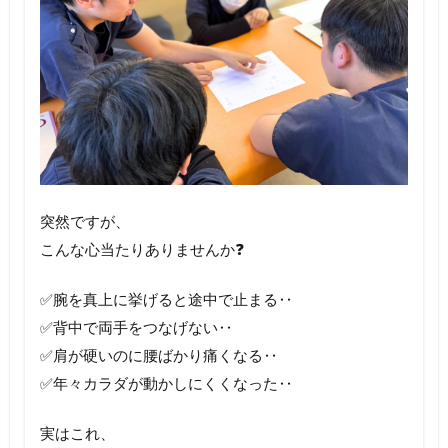
突然ですが、
こんな心当たりありませんか❓
✅️腕を真上に挙げると途中で止まる‥
✅️背中で両手をつなげない‥
✅️肩が硬いのに腰ばかり痛くなる‥
✅️年々カラダが動かしにくくなった‥
実はこれ、