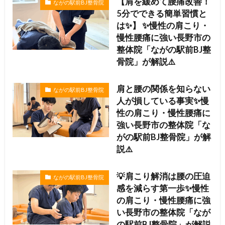
【肩を緩めて腰痛改善！
ながの駅前BJ整骨院
5分でできる簡単習慣と
は✨】 ✨慢性の肩こり・
慢性腰痛に強い長野市の
整体院「ながの駅前BJ整
骨院」が解説⚠️
肩と腰の関係を知らない
ながの駅前BJ整骨院
人が損している事実✨慢
性の肩こり・慢性腰痛に
強い長野市の整体院「な
がの駅前BJ整骨院」が解
説⚠️
💡肩こり解消は腰の圧迫
ながの駅前BJ整骨院
感を減らす第一歩✨慢性
の肩こり・慢性腰痛に強
い長野市の整体院「なが
の駅前BJ整骨院」が解説