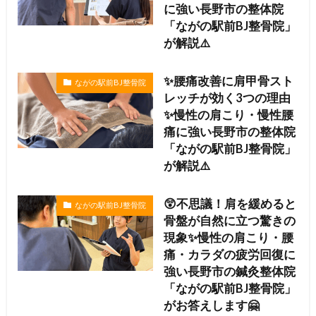
に強い長野市の整体院
「ながの駅前BJ整骨院」
が解説⚠️
✨腰痛改善に肩甲骨スト
ながの駅前BJ整骨院
レッチが効く3つの理由
✨慢性の肩こり・慢性腰
痛に強い長野市の整体院
「ながの駅前BJ整骨院」
が解説⚠️
😲不思議！肩を緩めると
ながの駅前BJ整骨院
骨盤が自然に立つ驚きの
現象✨慢性の肩こり・腰
痛・カラダの疲労回復に
強い長野市の鍼灸整体院
「ながの駅前BJ整骨院」
がお答えします🤗