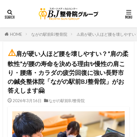
HOME
ながの駅前BJ整骨院
⚠️肩が硬い人ほど腰を壊しやすい
⚠️
肩が硬い人ほど腰を壊しやすい？”肩の柔
軟性”が腰の寿命を決める理由✨慢性の肩こ
り・腰痛・カラダの疲労回復に強い長野市
の鍼灸整体院「ながの駅前BJ整骨院」がお
答えします🤗
2026年3月16日
ながの駅前BJ整骨院