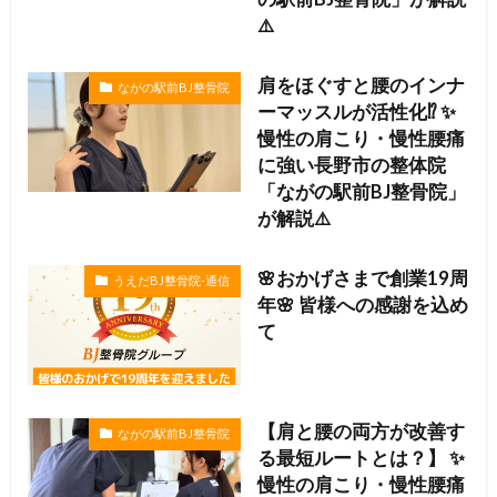
⚠️
肩をほぐすと腰のインナ
ながの駅前BJ整骨院
ーマッスルが活性化⁉️ ✨
慢性の肩こり・慢性腰痛
に強い長野市の整体院
「ながの駅前BJ整骨院」
が解説⚠️
🌸おかげさまで創業19周
うえだBJ整骨院-通信
年🌸 皆様への感謝を込め
て
【肩と腰の両方が改善す
ながの駅前BJ整骨院
る最短ルートとは？】 ✨
慢性の肩こり・慢性腰痛