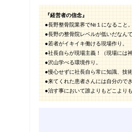
『経営者の信念』
●長野整骨院業界で№１になること
●長野の整骨院レベルが低いだなん
●若者がイキイキ働ける現場作り。
●社長自らが現場主義！（現場には
●沢山学べる環境作り。
●慢心せずに社長自ら常に知識、技
●来てくれた患者さんには自分ので
●治す事において誰よりもどこより