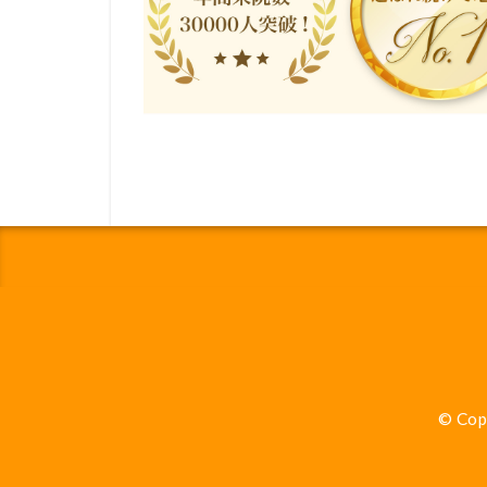
© Cop