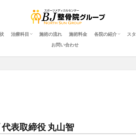
状
治療科⽬
施術の流れ
施術料金
各院の紹介
スタ
お問い合わせ
れる理由
整⾻科
整体科
はり・きゅう科
マッサージ科
スポーツトレーナー科
あご科
交通事故治療
マタニティ整体科
きたながのBJ整骨
ながの駅前BJ整骨
なかのBJ整骨院 
うえだBJ整骨院（
ZONE FITNES
24）
 代表取締役 丸山智