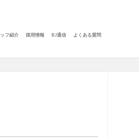
ッフ紹介
採用情報
BJ通信
よくある質問
院（北長野）
院（長野駅前）
（中野）
上田）
S 24（ゾーンフィットネス