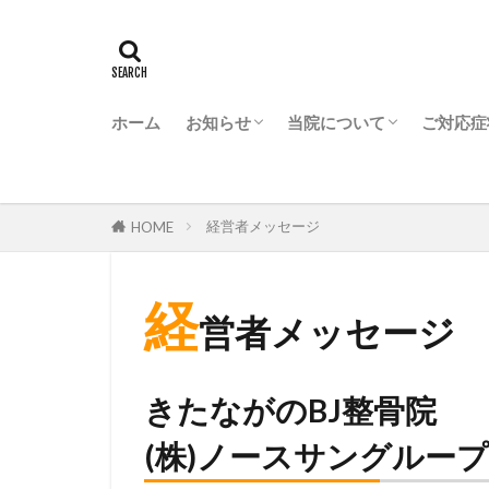
ホーム
お知らせ
当院について
ご対応症
きたながのBJ整骨院からお知らせ
ながの駅前BJ整骨院からお知らせ
なかのBJ整骨院からお知らせ
うえだBJ整骨院からお知らせ
ZONE FITNESS 24からお知らせ
BJ整骨院グループが選ば
BJ整骨院グループの特徴
会社概要
経営者メッセージ
HOME
経
営者メッセージ
きたながのBJ整骨院
(株)ノースサングループ