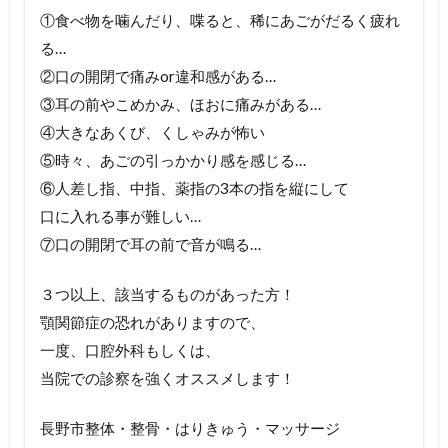
①食べ物を噛んだり、喋ると、稀にあごがだるく疲れ
る…
②口の開閉で痛みor違和感がある…
③耳の前やこめかみ、ほおに痛みがある…
④大きなあくび、くしゃみが怖い
⑤時々、あごの引っかかり感を感じる…
⑥人差し指、中指、薬指の3本の指を縦にして
口に入れる事が難しい…
⑦口の開閉で耳の前で音が鳴る…
３つ以上、該当するものがあった方！
顎関節症の恐れがありますので、
一度、口腔外科もしくは、
当院での診察を強くオススメします！
長野市整体・整骨・はりきゅう・マッサージ