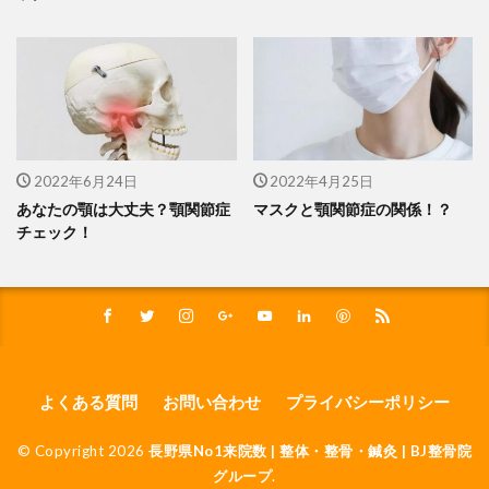
2022年6月24日
2022年4月25日
あなたの顎は大丈夫？顎関節症
マスクと顎関節症の関係！？
チェック！
よくある質問
お問い合わせ
プライバシーポリシー
© Copyright 2026
長野県No1来院数 | 整体・整骨・鍼灸 | BJ整骨院
グループ
.