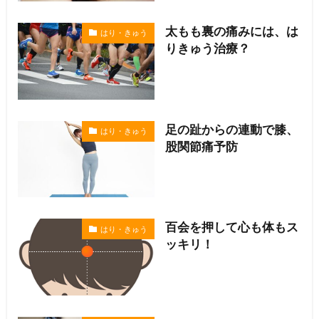
太もも裏の痛みには、は
はり・きゅう
りきゅう治療？
足の趾からの連動で膝、
はり・きゅう
股関節痛予防
百会を押して心も体もス
はり・きゅう
ッキリ！