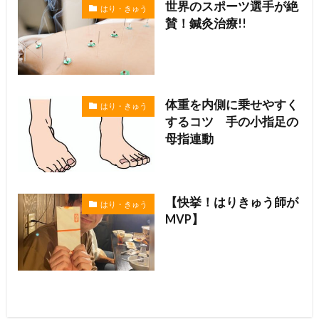
世界のスポーツ選手が絶
はり・きゅう
賛！鍼灸治療!!
体重を内側に乗せやすく
はり・きゅう
するコツ 手の小指足の
母指連動
【快挙！はりきゅう師が
はり・きゅう
MVP】