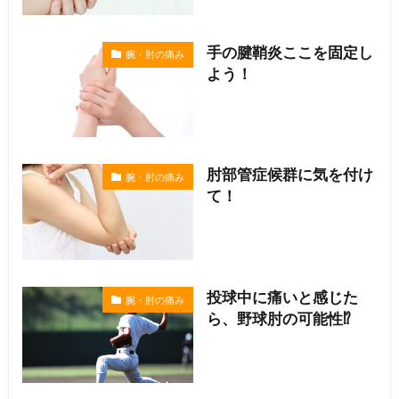
手の腱鞘炎ここを固定し
腕・肘の痛み
よう！
肘部管症候群に気を付け
腕・肘の痛み
て！
投球中に痛いと感じた
腕・肘の痛み
ら、野球肘の可能性⁉