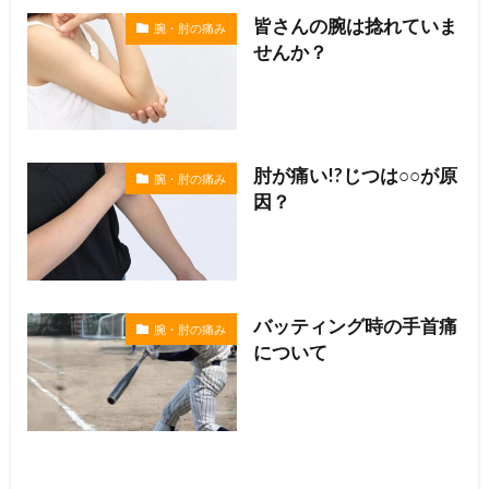
皆さんの腕は捻れていま
腕・肘の痛み
せんか？
肘が痛い!?じつは○○が原
腕・肘の痛み
因？
バッティング時の手首痛
腕・肘の痛み
について