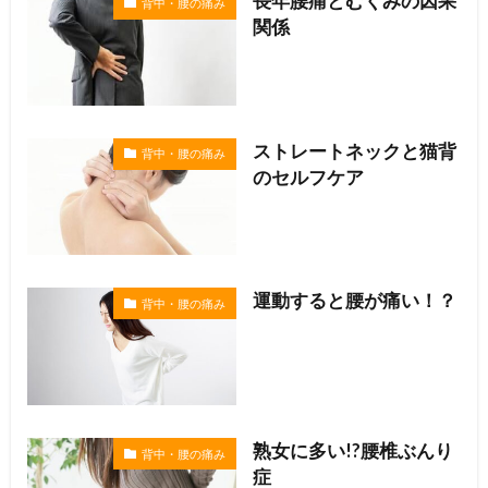
長年腰痛とむくみの因果
背中・腰の痛み
関係
ストレートネックと猫背
背中・腰の痛み
のセルフケア
運動すると腰が痛い！？
背中・腰の痛み
熟女に多い!?腰椎ぶんり
背中・腰の痛み
症