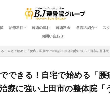
状
治療科⽬
施術の流れ
施術料金
各院の紹介
スタ
お問い合わせ
れる理由
整⾻科
整体科
はり・きゅう科
マッサージ科
スポーツトレーナー科
あご科
交通事故治療
マタニティ整体科
きたながのBJ整骨
ながの駅前BJ整骨
なかのBJ整骨院 
うえだBJ整骨院（
ZONE FITNES
きる！自宅で始める「腰痛」即効ケアの秘訣✨腰痛治療に強い上田市の整体院
24）
分でできる！自宅で始める「腰
治療に強い上田市の整体院「う