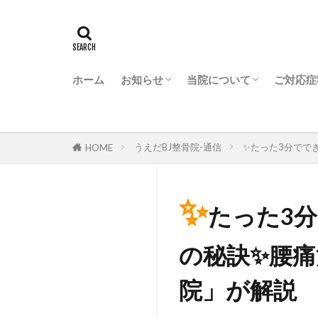
ホーム
お知らせ
当院について
ご対応症
きたながのBJ整骨院からお知らせ
ながの駅前BJ整骨院からお知らせ
なかのBJ整骨院からお知らせ
うえだBJ整骨院からお知らせ
ZONE FITNESS 24からお知らせ
BJ整骨院グループが選ば
BJ整骨院グループの特徴
会社概要
うえだBJ整骨院-通信
✨たった3分でで
HOME
✨
たった3
の秘訣✨腰痛
院」が解説