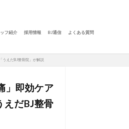
ッフ紹介
採用情報
BJ通信
よくある質問
院（北長野）
院（長野駅前）
（中野）
上田）
S 24（ゾーンフィットネス
「うえだBJ整骨院」が解説
痛」即効ケア
えだBJ整骨