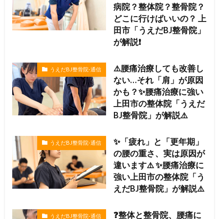
病院？整体院？整骨院？
どこに行けばいいの？ 上
田市「うえだBJ整骨院」
が解説❗️
⚠️腰痛治療しても改善し
うえだBJ整骨院-通信
ない…それ「肩」が原因
かも？✨腰痛治療に強い
上田市の整体院「うえだ
BJ整骨院」が解説⚠️
✨「疲れ」と「更年期」
うえだBJ整骨院-通信
の腰の重さ、実は原因が
違います⚠️ ✨腰痛治療に
強い上田市の整体院「う
えだBJ整骨院」が解説⚠️
❓整体と整骨院、腰痛に
うえだBJ整骨院-通信