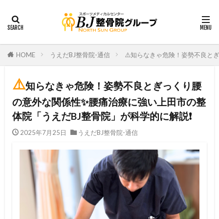
HOME
うえだBJ整骨院-通信
⚠️知らなきゃ危険！姿勢不良と
⚠️
知らなきゃ危険！姿勢不良とぎっくり腰
の意外な関係性✨腰痛治療に強い上田市の整
体院「うえだBJ整骨院」が科学的に解説❗️
2025年7月25日
うえだBJ整骨院-通信