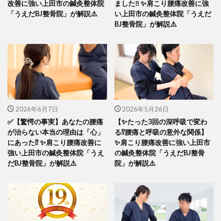
改善に強い上田市の鍼灸整体院
ました‼️ ✨肩こり腰痛改善に強
「うえだBJ整骨院」が解説⚠️
い上田市の鍼灸整体院「うえだ
BJ整骨院」が解説⚠️
2026年6月7日
2026年5月26日
✅️【驚愕の事実】あなたの腰痛
【✨たった3回の深呼吸で変わ
が治らない本当の理由は「心」
る⁉️腰痛と呼吸の意外な関係】
にあった⁉️ ✨肩こり腰痛改善に
✨肩こり腰痛改善に強い上田市
強い上田市の鍼灸整体院「うえ
の鍼灸整体院「うえだBJ整骨
だBJ整骨院」が解説⚠️
院」が解説⚠️