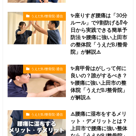
✨座りすぎ腰痛は「30分
うえだBJ整骨院-通信
ルール」で9割防げる⁉️今
日から実践できる簡単予
防法 ✨腰痛に強い上田市
の整体院「うえだBJ整骨
院」が解説⚠️
✨肩甲骨はがしって何に
うえだBJ整骨院-通信
良いの？誰がするべき？
✨腰痛に強い上田市の整
体院「うえだBJ整骨院」
が解説⚠️
⚠️腰痛に湿布をするメリ
うえだBJ整骨院-通信
ット・デメリットとは？
上田市で腰痛に強い整体
なら「うえだBJ整骨院」