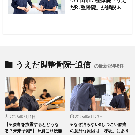
い上田市の整体院「うえ
だBJ整骨院」が解説⚠️
うえだBJ整骨院-通信
の最新記事8件
2026年7月4日
2026年6月23日
【✨腰痛を放置するとどうな
✨なぜ治らない❓しつこい腰痛
る？未来予測‼️】 ✨肩こり腰痛
の意外な原因は「呼吸」にあり