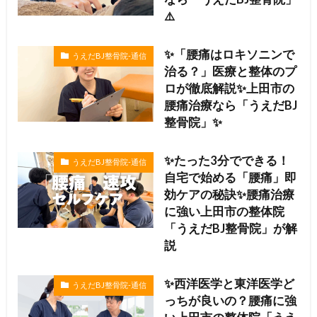
⚠️
✨「腰痛はロキソニンで
うえだBJ整骨院-通信
治る？」医療と整体のプ
ロが徹底解説✨上田市の
腰痛治療なら「うえだBJ
整骨院」✨
✨たった3分でできる！
うえだBJ整骨院-通信
自宅で始める「腰痛」即
効ケアの秘訣✨腰痛治療
に強い上田市の整体院
「うえだBJ整骨院」が解
説
✨西洋医学と東洋医学ど
うえだBJ整骨院-通信
っちが良いの？腰痛に強