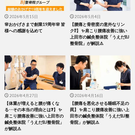
2026年5月15日
2026年5月4日
🌸おかげさまで創業19周年🌸 皆
【腰痛と骨密度の意外なリン
様への感謝を込めて
ク⁉️】 ✨肩こり腰痛改善に強い
上田市の鍼灸整体院「うえだBJ
整骨院」が解説⚠️
2026年4月27日
2026年4月16日
【体重が増えると腰が痛くな
【腰痛を悪化させる睡眠不足の
る‥その本当の理由とは❓】 ✨
罠】 ✨肩こり腰痛改善に強い上
肩こり腰痛改善に強い上田市の
田市の鍼灸整体院「うえだBJ整
鍼灸整体院「うえだBJ整骨院」
骨院」が解説⚠️
が解説⚠️