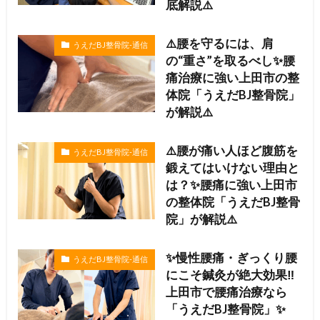
底解説⚠️
⚠️腰を守るには、肩
うえだBJ整骨院-通信
の“重さ”を取るべし✨腰
痛治療に強い上田市の整
体院「うえだBJ整骨院」
が解説⚠️
⚠️腰が痛い人ほど腹筋を
うえだBJ整骨院-通信
鍛えてはいけない理由と
は？✨腰痛に強い上田市
の整体院「うえだBJ整骨
院」が解説⚠️
✨慢性腰痛・ぎっくり腰
うえだBJ整骨院-通信
にこそ鍼灸が絶大効果‼️
上田市で腰痛治療なら
「うえだBJ整骨院」✨