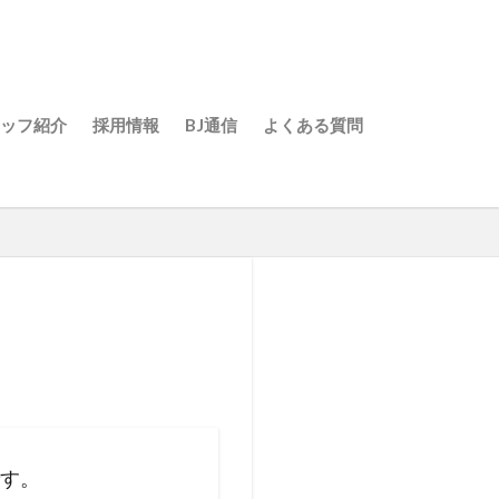
ッフ紹介
採用情報
BJ通信
よくある質問
院（北長野）
院（長野駅前）
（中野）
上田）
S 24（ゾーンフィットネス
です。