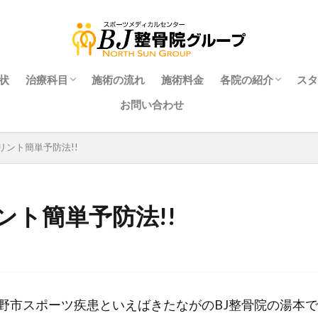
状
治療科⽬
施術の流れ
施術料金
各院の紹介
スタ
お問い合わせ
れる理由
整⾻科
整体科
はり・きゅう科
マッサージ科
スポーツトレーナー科
あご科
交通事故治療
マタニティ整体科
きたながのBJ整骨
ながの駅前BJ整骨
なかのBJ整骨院 
うえだBJ整骨院（
ZONE FITNES
リント簡単予防法!!
24）
ント簡単予防法!!
野市スポーツ疾患といえばきたながのBJ整骨院の湯本