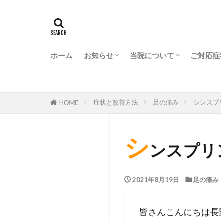
ホーム
お知らせ
当院について
ご対応症
きたながのBJ整骨院からお知らせ
ながの駅前BJ整骨院からお知らせ
なかのBJ整骨院からお知らせ
うえだBJ整骨院からお知らせ
ZONE FITNESS 24からお知らせ
BJ整骨院グループが選ば
BJ整骨院グループの特徴
会社概要
症状と改善方法
足の痛み
シンスプ
HOME
シ
ンスプリ
2021年8月19日
足の痛み
皆さんこんにちは長