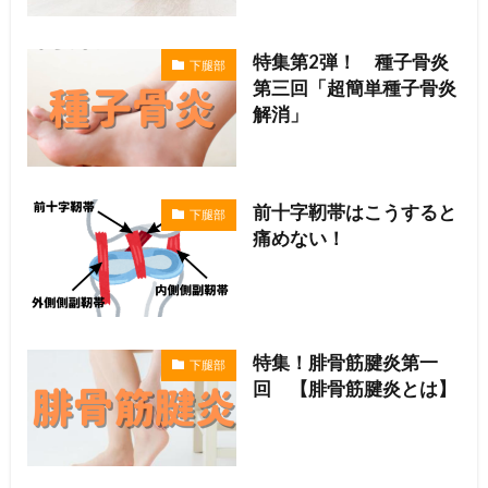
特集第2弾！ 種子骨炎
下腿部
第三回「超簡単種子骨炎
解消」
前十字靭帯はこうすると
下腿部
痛めない！
特集！腓骨筋腱炎第一
下腿部
回 【腓骨筋腱炎とは】