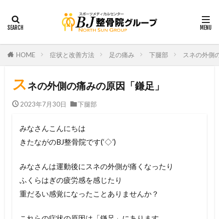
HOME
症状と改善方法
足の痛み
下腿部
スネの外側
ス
ネの外側の痛みの原因「鎌足」
2023年7月30日
下腿部
みなさんこんにちは
きたながのBJ整骨院です(‘◇’)ゞ
みなさんは運動後にスネの外側が痛くなったり
ふくらはぎの疲労感を感じたり
重だるい感覚になったことありませんか？
これらの症状の原因は「鎌足」にあります。